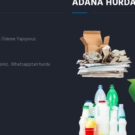
ADANA HURDA
kit Ödeme Yapıyoruz
irsiniz.. Whatsapptan hurda