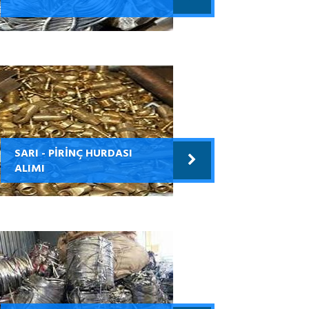
SARI - PİRİNÇ HURDASI
ALIMI