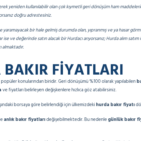
rek yeniden kullanılabilir olan çok kıymetli geri dönüşüm ham maddeleri
orsanız doğru adrestesiniz.
 işe yaramayacak bir hale gelmiş durumda olan, yıpranmış ve ya hasar gör
var ise ve değerinde satın alacak bir Hurdacı arıyorsanız; Hurda alım satım
ı almaktadır.
BAKIR FIYATLARI
 popüler konularından biridir. Geri dönüşümü %100 olarak yapılabilen
ba
na
ve fiyatları belirleyen değişkenlere hızlıca göz atabilirsiniz.
ndaki borsaya göre belirlendiği için ülkemizdeki
hurda bakır fiyatı
döv
le
anlık bakır fiyatları
değişebilmektedir. Bu nedenle
günlük bakır fi