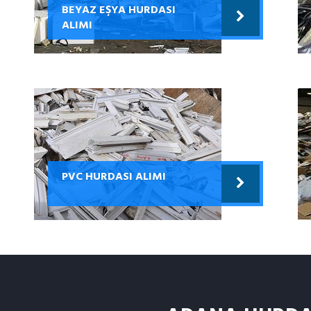
BEYAZ EŞYA HURDASI
ALIMI
PVC HURDASI ALIMI