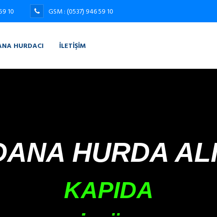
59 10
GSM : (0537) 946 59 10
ANA HURDACI
İLETIŞIM
DANA HURDA ALI
KAPIDA